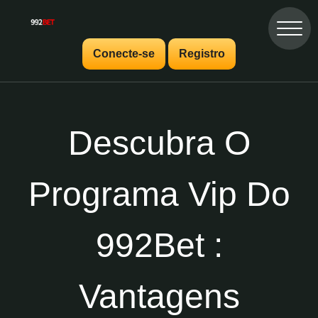
Conecte-se
Registro
Descubra O
Programa Vip Do
992Bet :
Vantagens