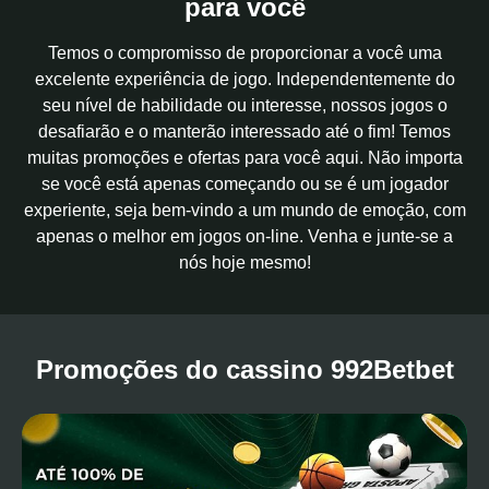
para você
Temos o compromisso de proporcionar a você uma
excelente experiência de jogo. Independentemente do
seu nível de habilidade ou interesse, nossos jogos o
desafiarão e o manterão interessado até o fim! Temos
muitas promoções e ofertas para você aqui. Não importa
se você está apenas começando ou se é um jogador
experiente, seja bem-vindo a um mundo de emoção, com
apenas o melhor em jogos on-line. Venha e junte-se a
nós hoje mesmo!
Promoções do cassino 992Betbet