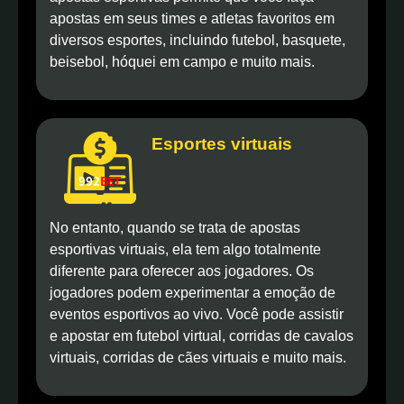
apostas em seus times e atletas favoritos em
diversos esportes, incluindo futebol, basquete,
beisebol, hóquei em campo e muito mais.
Esportes virtuais
No entanto, quando se trata de apostas
esportivas virtuais, ela tem algo totalmente
diferente para oferecer aos jogadores. Os
jogadores podem experimentar a emoção de
eventos esportivos ao vivo. Você pode assistir
e apostar em futebol virtual, corridas de cavalos
virtuais, corridas de cães virtuais e muito mais.