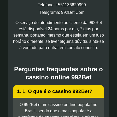
Telefone: +551136629999
Telegrama: 992Bet.Com
O serviço de atendimento ao cliente da 992Bet
está disponível 24 horas por dia, 7 dias por
semana, portanto, mesmo que esteja em um fuso
horário diferente, se tiver alguma dúvida, sinta-se
à vontade para entrar em contato conosco.
Perguntas frequentes sobre o
cassino online 992Bet
1. 1. O que é o cassino 992Bet?
O 992Bet é um cassino on-line popular no
Brasil, sendo que o mais popular é a