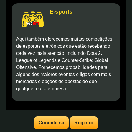
E-sports
Aqui também oferecemos muitas competições
de esportes eletrônicos que estão recebendo
cada vez mais atenção, incluindo Dota 2,
League of Legends e Counter-Strike: Global
Offensive. Fornecemos probabilidades para
alguns dos maiores eventos e ligas com mais
mercados e opções de apostas do que
qualquer outra empresa.
Conecte-se
Registro