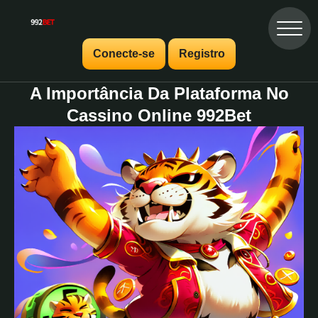
Conecte-se
Registro
A Importância Da Plataforma No
Cassino Online 992Bet