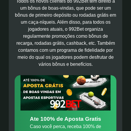
Todos os novos clientes do 992Bet têm direito a
um bônus de boas-vindas, que pode ser um
bônus de primeiro depósito ou rodadas grátis em
um caça-níqueis. Além disso, para todos os
jogadores atuais, o 992Bet organiza
regularmente promoções como bônus de
recarga, rodadas grátis, cashback, etc. Também
contamos com um programa de fidelidade por
meio do qual os jogadores podem desfrutar de
vários bônus e benefícios.
Ate 100% de Aposta Gratis
Caso você perca, receba 100% de