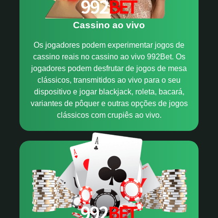
Cassino ao vivo
Os jogadores podem experimentar jogos de
cassino reais no cassino ao vivo 992Bet. Os
jogadores podem desfrutar de jogos de mesa
clássicos, transmitidos ao vivo para o seu
dispositivo e jogar blackjack, roleta, bacará,
variantes de pôquer e outras opções de jogos
clássicos com crupiês ao vivo.