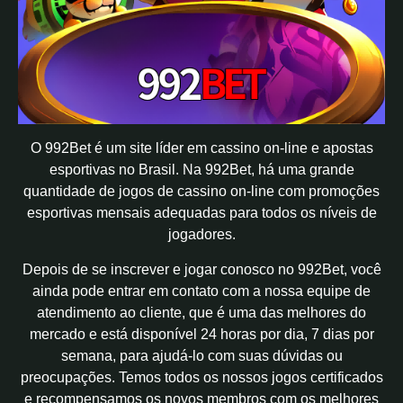
O 992Bet é um site líder em cassino on-line e apostas
esportivas no Brasil. Na 992Bet, há uma grande
quantidade de jogos de cassino on-line com promoções
esportivas mensais adequadas para todos os níveis de
jogadores.
Depois de se inscrever e jogar conosco no 992Bet, você
ainda pode entrar em contato com a nossa equipe de
atendimento ao cliente, que é uma das melhores do
mercado e está disponível 24 horas por dia, 7 dias por
semana, para ajudá-lo com suas dúvidas ou
preocupações. Temos todos os nossos jogos certificados
e recompensamos os novos membros com os melhores