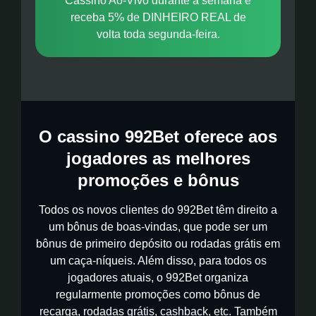
Cassino Ao-Vivo durante a semana e
receba 5% de DINHEIRO REAL de
volta toda segunda-feira.
O cassino 992Bet oferece aos
jogadores as melhores
promoções e bônus
Todos os novos clientes do 992Bet têm direito a
um bônus de boas-vindas, que pode ser um
bônus de primeiro depósito ou rodadas grátis em
um caça-níqueis. Além disso, para todos os
jogadores atuais, o 992Bet organiza
regularmente promoções como bônus de
recarga, rodadas grátis, cashback, etc. Também