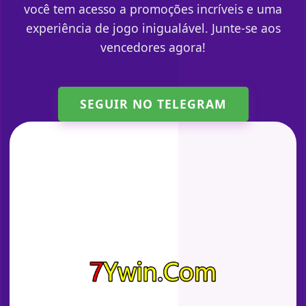
você tem acesso a promoções incríveis e uma
experiência de jogo inigualável. Junte-se aos
vencedores agora!
SEGUIR NO TELEGRAM