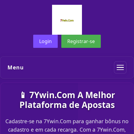
Login
Registrar-se
Menu
📱 7Ywin.Com A Melhor
Plataforma de Apostas
Cadastre-se na 7Ywin.Com para ganhar bônus no
cadastro e em cada recarga. Com a 7Ywin.Com,