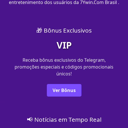
entretenimento dos usuários da 7Ywin.Com Brasil .
🎁 Bônus Exclusivos
VIP
Receba bônus exclusivos do Telegram,
promoções especiais e códigos promocionais
únicos!
Ver Bônus
📢 Notícias em Tempo Real