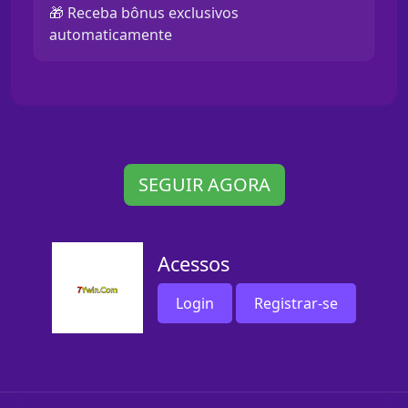
🎁 Receba bônus exclusivos
automaticamente
SEGUIR AGORA
Acessos
Login
Registrar-se