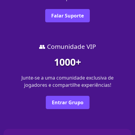
Falar Suporte
👥 Comunidade VIP
1000+
Junte-se a uma comunidade exclusiva de
jogadores e compartilhe experiências!
Entrar Grupo