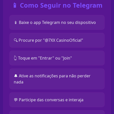
📱 Como Seguir no Telegram
📱 Baixe o app Telegram no seu dispositivo
🔍 Procure por "@7XX CasinoOficial"
👆 Toque em "Entrar" ou "Join"
🔔 Ative as notificações para não perder
nada
💬 Participe das conversas e interaja