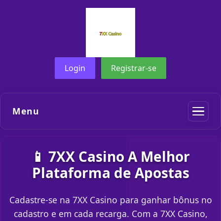
Login
Registrar-se
Menu
📱 7XX Casino A Melhor
Plataforma de Apostas
Cadastre-se na 7XX Casino para ganhar bônus no
cadastro e em cada recarga. Com a 7XX Casino,