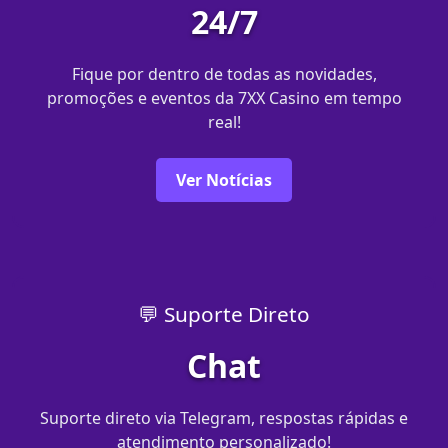
24/7
Fique por dentro de todas as novidades,
promoções e eventos da 7XX Casino em tempo
real!
Ver Notícias
💬 Suporte Direto
Chat
Suporte direto via Telegram, respostas rápidas e
atendimento personalizado!