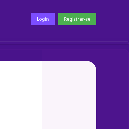
Login
Registrar-se