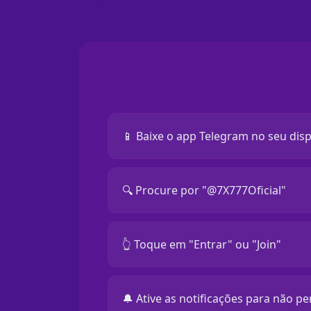
📱 Baixe o app Telegram no seu disp
🔍 Procure por "@7X777Oficial"
👆 Toque em "Entrar" ou "Join"
🔔 Ative as notificações para não p