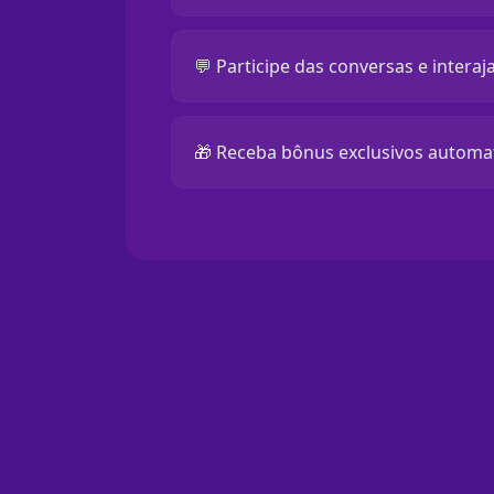
💬 Participe das conversas e interaj
🎁 Receba bônus exclusivos autom