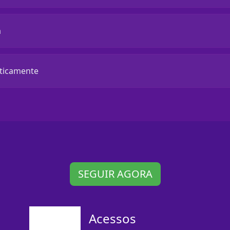
a
aticamente
SEGUIR AGORA
Acessos