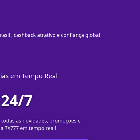
sil , cashback atrativo e confiança global
cias em Tempo Real
24/7
e todas as novidades, promoções e
da 7X777 em tempo real!