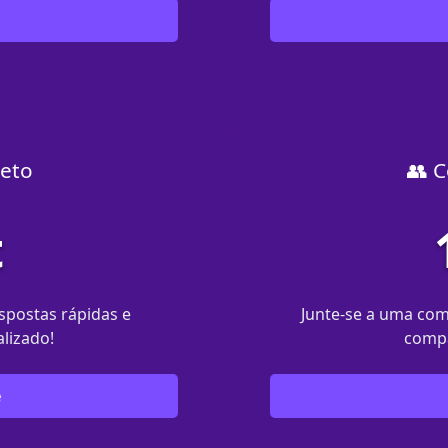
reto
👥 
t
espostas rápidas e
Junte-se a uma com
lizado!
compa
e