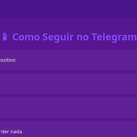
📱 Como Seguir no Telegram
ositivo
erder nada