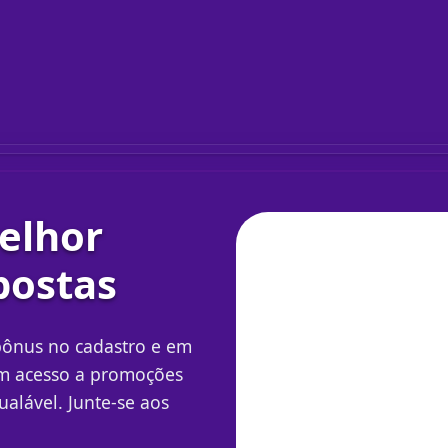
elhor
postas
bônus no cadastro e em
em acesso a promoções
ualável. Junte-se aos