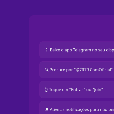
📱 Baixe o app Telegram no seu disp
🔍 Procure por "@7R7R.ComOficial"
👆 Toque em "Entrar" ou "Join"
🔔 Ative as notificações para não p