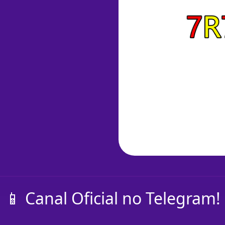
📱 Canal Oficial no Telegram!