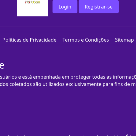
Login
Registrar-se
Políticas de Privacidade
Termos e Condições
Sitemap
de
 usuários e está empenhada em proteger todas as informaçõ
os coletados são utilizados exclusivamente para fins de m