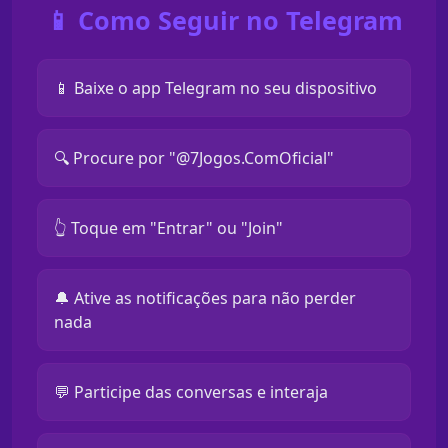
📱 Como Seguir no Telegram
📱 Baixe o app Telegram no seu dispositivo
🔍 Procure por "@7Jogos.ComOficial"
👆 Toque em "Entrar" ou "Join"
🔔 Ative as notificações para não perder
nada
💬 Participe das conversas e interaja