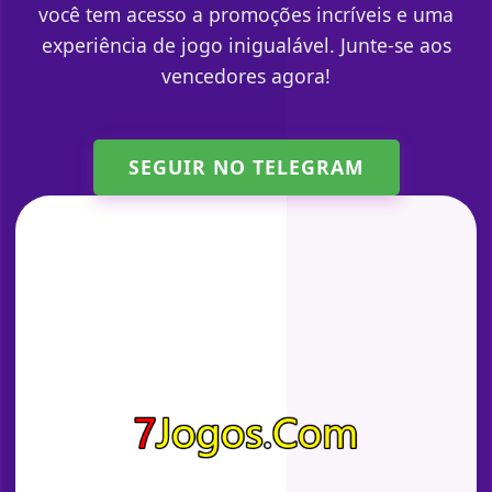
você tem acesso a promoções incríveis e uma
experiência de jogo inigualável. Junte-se aos
vencedores agora!
SEGUIR NO TELEGRAM