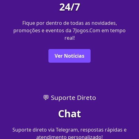
24/7
Fique por dentro de todas as novidades,
promoções e eventos da 7Jogos.Com em tempo
real!
Ver Notícias
💬 Suporte Direto
Chat
Suporte direto via Telegram, respostas rápidas e
atendimento personalizado!