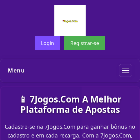
Login
Registrar-se
Menu
📱 7Jogos.Com A Melhor
Plataforma de Apostas
Cadastre-se na 7Jogos.Com para ganhar bônus no
cadastro e em cada recarga. Com a 7Jogos.Com,