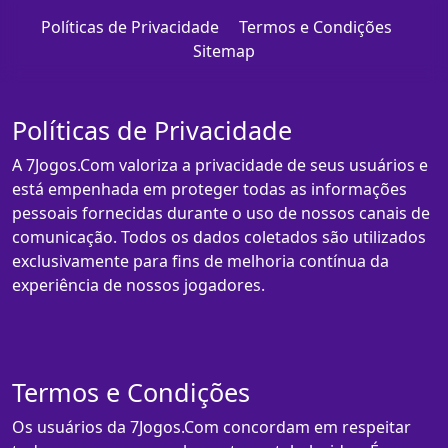
Políticas de Privacidade
Termos e Condições
Sitemap
Políticas de Privacidade
A 7Jogos.Com valoriza a privacidade de seus usuários e
está empenhada em proteger todas as informações
pessoais fornecidas durante o uso de nossos canais de
comunicação. Todos os dados coletados são utilizados
exclusivamente para fins de melhoria contínua da
experiência de nossos jogadores.
Termos e Condições
Os usuários da 7Jogos.Com concordam em respeitar