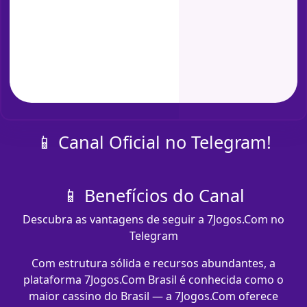
📱 Canal Oficial no Telegram!
📱 Benefícios do Canal
Descubra as vantagens de seguir a 7Jogos.Com no
Telegram
Com estrutura sólida e recursos abundantes, a
plataforma 7Jogos.Com Brasil é conhecida como o
maior cassino do Brasil — a 7Jogos.Com oferece