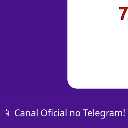
📱 Canal Oficial no Telegram!