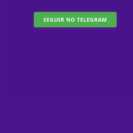
SEGUIR NO TELEGRAM