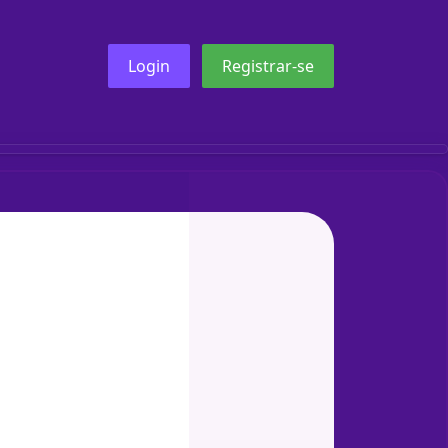
Login
Registrar-se