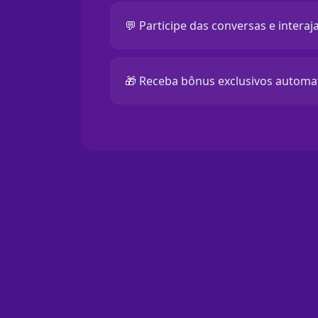
💬 Participe das conversas e interaj
🎁 Receba bônus exclusivos autom