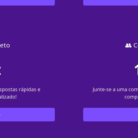
reto
👥 
t
espostas rápidas e
Junte-se a uma com
lizado!
compa
e