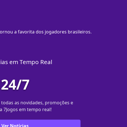
ornou a favorita dos jogadores brasileiros.
cias em Tempo Real
24/7
e todas as novidades, promoções e
a 7Jogos em tempo real!
Ver Notícias