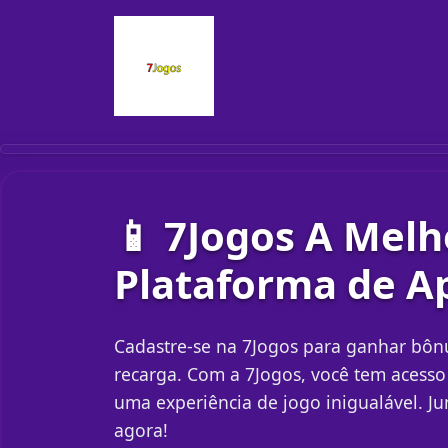
📱 7Jogos A Melh
Plataforma de A
Cadastre-se na 7Jogos para ganhar bôn
recarga. Com a 7Jogos, você tem acesso
uma experiência de jogo inigualável. J
agora!