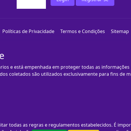
Políticas de Privacidade
Termos e Condições
Sitemap
de
uários e está empenhada em proteger todas as informações 
os coletados são utilizados exclusivamente para fins de m
ar todas as regras e regulamentos estabelecidos. É impor