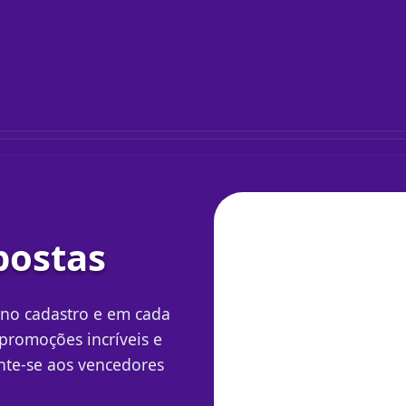
postas
no cadastro e em cada
promoções incríveis e
unte-se aos vencedores