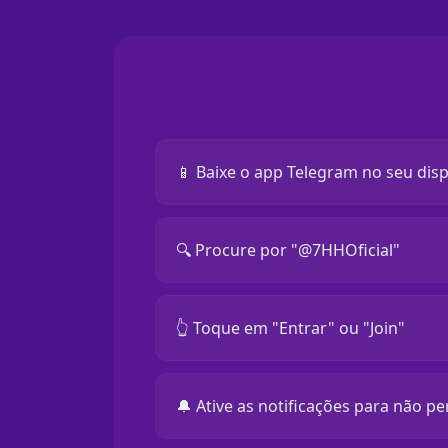
📱 Baixe o app Telegram no seu disp
🔍 Procure por "@7HHOficial"
👆 Toque em "Entrar" ou "Join"
🔔 Ative as notificações para não p