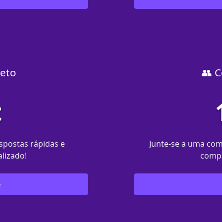
reto
👥 
t
espostas rápidas e
Junte-se a uma com
lizado!
compa
e