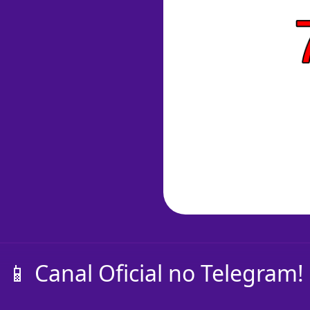
📱 Canal Oficial no Telegram!