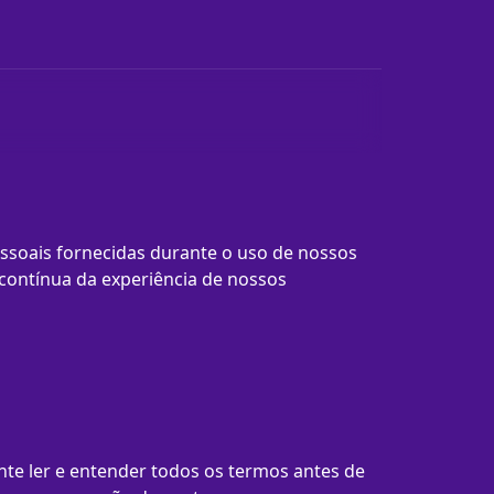
ssoais fornecidas durante o uso de nossos
 contínua da experiência de nossos
te ler e entender todos os termos antes de