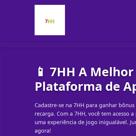
📱 7HH A Melhor
Plataforma de A
Cadastre-se na 7HH para ganhar bônus 
recarga. Com a 7HH, você tem acesso a 
uma experiência de jogo inigualável. J
agora!