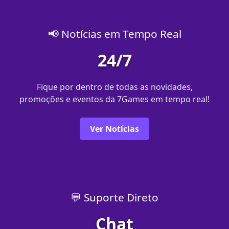
📢 Notícias em Tempo Real
24/7
Fique por dentro de todas as novidades,
promoções e eventos da 7Games em tempo real!
Ver Notícias
💬 Suporte Direto
Chat