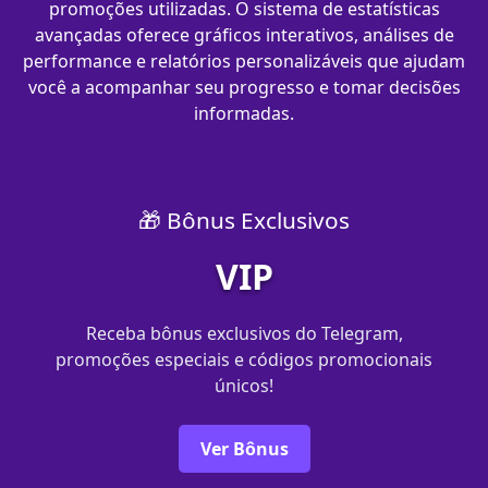
promoções utilizadas. O sistema de estatísticas
avançadas oferece gráficos interativos, análises de
performance e relatórios personalizáveis que ajudam
você a acompanhar seu progresso e tomar decisões
informadas.
🎁 Bônus Exclusivos
VIP
Receba bônus exclusivos do Telegram,
promoções especiais e códigos promocionais
únicos!
Ver Bônus