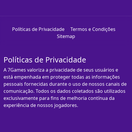
Políticas de Privacidade
Termos e Condições
Sitemap
Políticas de Privacidade
A 7Games valoriza a privacidade de seus usuários e
está empenhada em proteger todas as informações
pessoais fornecidas durante o uso de nossos canais de
comunicação. Todos os dados coletados são utilizados
exclusivamente para fins de melhoria contínua da
experiência de nossos jogadores.