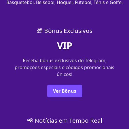
Basquetebol, Beisebol, Hóquei, Futebol, Tênis e Golfe.
🎁 Bônus Exclusivos
VIP
Receba bônus exclusivos do Telegram,
promoções especiais e códigos promocionais
únicos!
Ver Bônus
📢 Notícias em Tempo Real