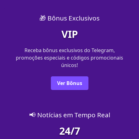
🎁 Bônus Exclusivos
VIP
Receba bônus exclusivos do Telegram,
promoções especiais e códigos promocionais
únicos!
Ver Bônus
📢 Notícias em Tempo Real
24/7