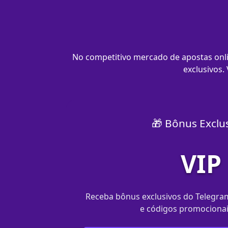
No competitivo mercado de apostas onl
exclusivos.
🎁 Bônus Exclu
VIP
Receba bônus exclusivos do Telegra
e códigos promocionai