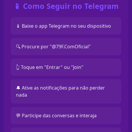
📱 Como Seguir no Telegram
📱 Baixe o app Telegram no seu dispositivo
🔍 Procure por "@79F.ComOficial"
👆 Toque em "Entrar" ou "Join"
🔔 Ative as notificações para não perder
nada
💬 Participe das conversas e interaja