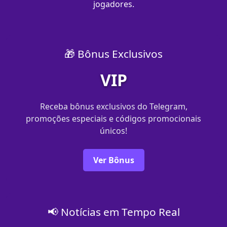
jogadores.
🎁 Bônus Exclusivos
VIP
Receba bônus exclusivos do Telegram,
promoções especiais e códigos promocionais
únicos!
Ver Bônus
📢 Notícias em Tempo Real