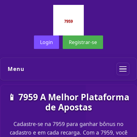
Login
Registrar-se
Menu
📱 7959 A Melhor Plataforma
de Apostas
Cadastre-se na 7959 para ganhar bônus no
cadastro e em cada recarga. Com a 7959, você