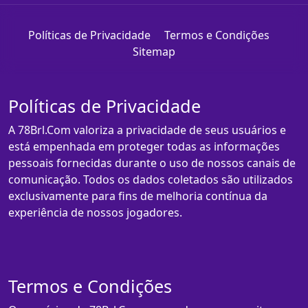
Políticas de Privacidade
Termos e Condições
Sitemap
Políticas de Privacidade
A 78Brl.Com valoriza a privacidade de seus usuários e
está empenhada em proteger todas as informações
pessoais fornecidas durante o uso de nossos canais de
comunicação. Todos os dados coletados são utilizados
exclusivamente para fins de melhoria contínua da
experiência de nossos jogadores.
Termos e Condições