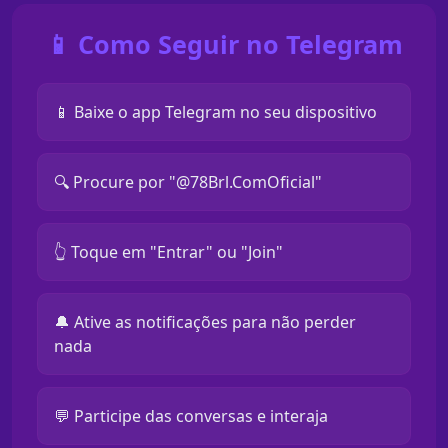
📱 Como Seguir no Telegram
📱 Baixe o app Telegram no seu dispositivo
🔍 Procure por "@78Brl.ComOficial"
👆 Toque em "Entrar" ou "Join"
🔔 Ative as notificações para não perder
nada
💬 Participe das conversas e interaja