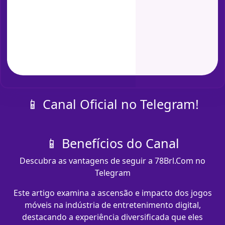
📱 Canal Oficial no Telegram!
📱 Benefícios do Canal
Descubra as vantagens de seguir a 78Brl.Com no
Telegram
Este artigo examina a ascensão e impacto dos jogos
móveis na indústria de entretenimento digital,
destacando a experiência diversificada que eles