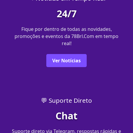
24/7
Fique por dentro de todas as novidades,
promoções e eventos da 78Brl.Com em tempo
real!
Ver Notícias
💬 Suporte Direto
Chat
Suporte direto via Telegram, respostas rápidas e