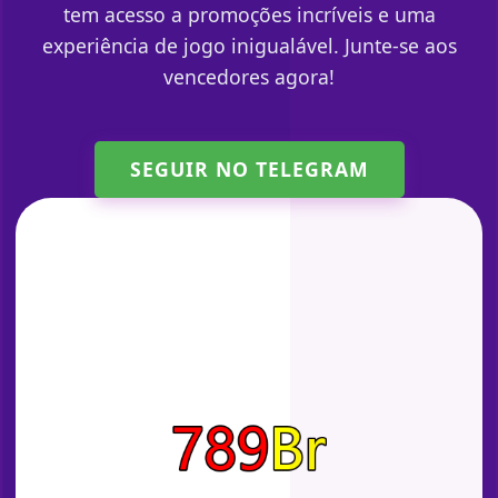
tem acesso a promoções incríveis e uma
experiência de jogo inigualável. Junte-se aos
vencedores agora!
SEGUIR NO TELEGRAM