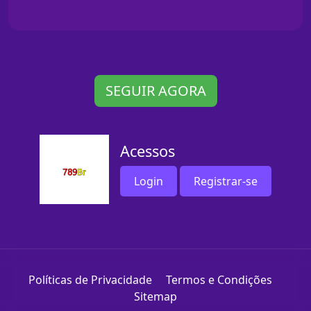
SEGUIR AGORA
Acessos
Login
Registrar-se
Políticas de Privacidade
Termos e Condições
Sitemap