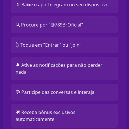
📱 Baixe o app Telegram no seu dispositivo
🔍 Procure por "@789BrOficial"
👆 Toque em "Entrar" ou "Join"
🔔 Ative as notificações para não perder
nada
💬 Participe das conversas e interaja
🎁 Receba bônus exclusivos
automaticamente