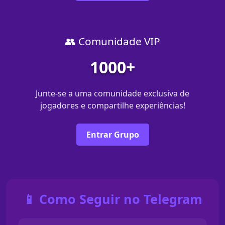
👥 Comunidade VIP
1000+
Junte-se a uma comunidade exclusiva de
jogadores e compartilhe experiências!
Entrar Grupo
📱 Como Seguir no Telegram