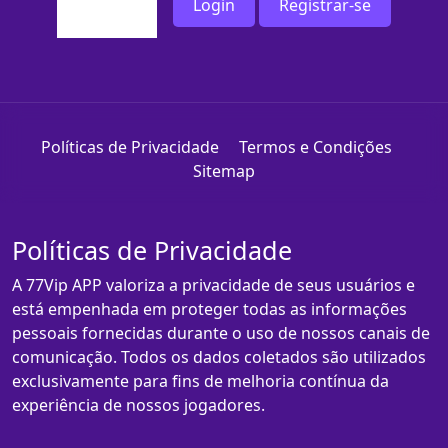
Login
Registrar-se
Políticas de Privacidade
Termos e Condições
Sitemap
Políticas de Privacidade
A 77Vip APP valoriza a privacidade de seus usuários e
está empenhada em proteger todas as informações
pessoais fornecidas durante o uso de nossos canais de
comunicação. Todos os dados coletados são utilizados
exclusivamente para fins de melhoria contínua da
experiência de nossos jogadores.