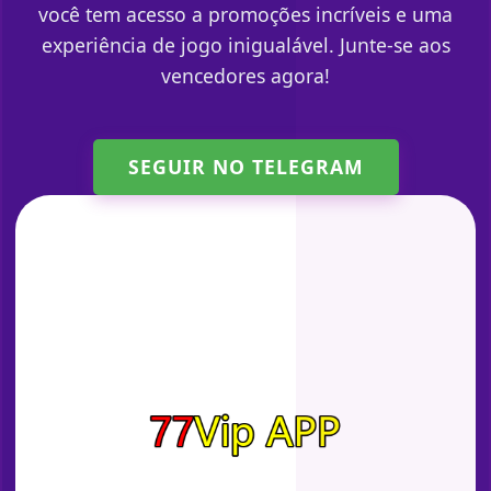
você tem acesso a promoções incríveis e uma
experiência de jogo inigualável. Junte-se aos
vencedores agora!
SEGUIR NO TELEGRAM