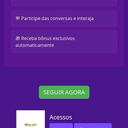
💬 Participe das conversas e interaja
🎁 Receba bônus exclusivos
automaticamente
SEGUIR AGORA
Acessos