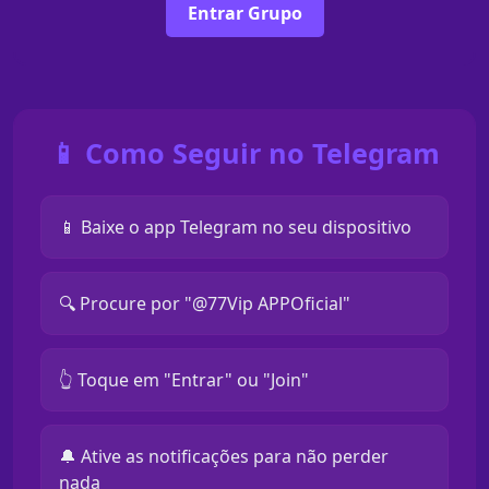
Entrar Grupo
📱 Como Seguir no Telegram
📱 Baixe o app Telegram no seu dispositivo
🔍 Procure por "@77Vip APPOficial"
👆 Toque em "Entrar" ou "Join"
🔔 Ative as notificações para não perder
nada