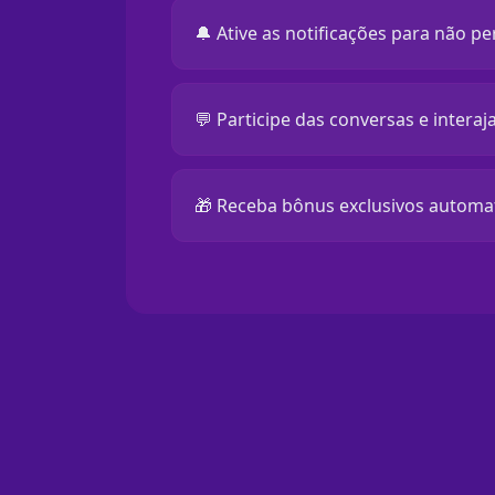
🔔 Ative as notificações para não p
💬 Participe das conversas e interaj
🎁 Receba bônus exclusivos autom