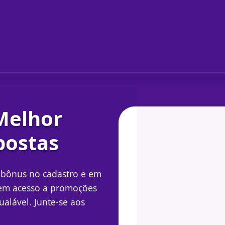
Melhor
postas
 bônus no cadastro e em
tem acesso a promoções
ualável. Junte-se aos