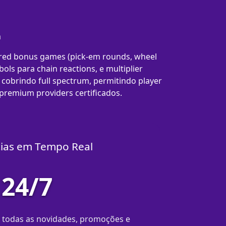
m
ggered bonus games (pick-em rounds, wheel
ls para chain reactions, e multiplier
 cobrindo full spectrum, permitindo player
 premium providers certificados.
cias em Tempo Real
24/7
e todas as novidades, promoções e