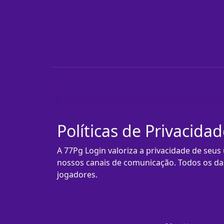
Políticas de Privacida
A 77Pg Login valoriza a privacidade de seu
nossos canais de comunicação. Todos os dad
jogadores.