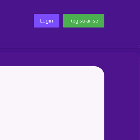
Login
Registrar-se