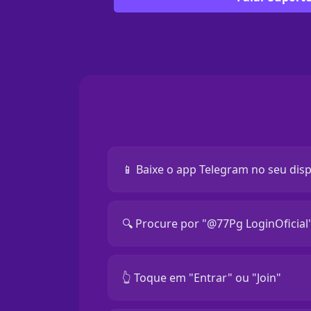
📱 Baixe o app Telegram no seu disp
🔍 Procure por "@77Pg LoginOficial
👆 Toque em "Entrar" ou "Join"