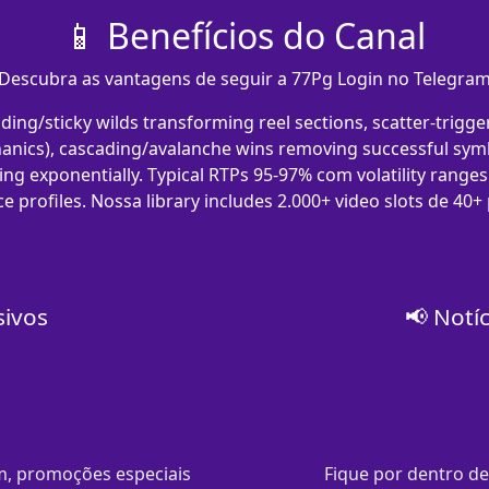
📱 Benefícios do Canal
Descubra as vantagens de seguir a 77Pg Login no Telegra
ding/sticky wilds transforming reel sections, scatter-tri
nics), cascading/avalanche wins removing successful symbo
ng exponentially. Typical RTPs 95-97% com volatility ranges
e profiles. Nossa library includes 2.000+ video slots de 40+
sivos
📢 Notí
m, promoções especiais
Fique por dentro d