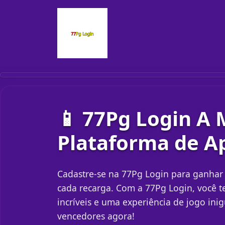
📱 77Pg Login A 
Plataforma de A
Cadastre-se na 77Pg Login para ganhar
cada recarga. Com a 77Pg Login, você 
incríveis e uma experiência de jogo inig
vencedores agora!