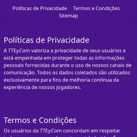
Políticas de Privacidade
Termos e Condições
Sitemap
Políticas de Privacidade
A 77Ey.Com valoriza a privacidade de seus usuários e
está empenhada em proteger todas as informações
pessoais fornecidas durante o uso de nossos canais de
comunicação. Todos os dados coletados são utilizados
exclusivamente para fins de melhoria contínua da
experiência de nossos jogadores.
Termos e Condições
Os usuários da 77Ey.Com concordam em respeitar