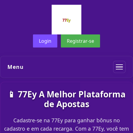
Login
Registrar-se
Menu
📱 77Ey A Melhor Plataforma
de Apostas
Cadastre-se na 77Ey para ganhar bônus no
cadastro e em cada recarga. Com a 77Ey, você tem