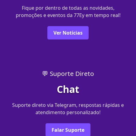
Fique por dentro de todas as novidades,
promoções e eventos da 77Ey em tempo real!
Ver Notícias
💬 Suporte Direto
Chat
Suporte direto via Telegram, respostas rápidas e
atendimento personalizado!
Falar Suporte