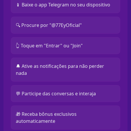
📱 Baixe o app Telegram no seu dispositivo
🔍 Procure por "@77EyOficial"
👆 Toque em "Entrar" ou "Join"
🔔 Ative as notificações para não perder
nada
💬 Participe das conversas e interaja
🎁 Receba bônus exclusivos
automaticamente