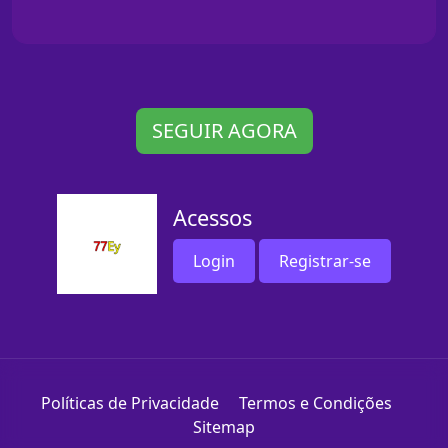
SEGUIR AGORA
Acessos
Login
Registrar-se
Políticas de Privacidade
Termos e Condições
Sitemap