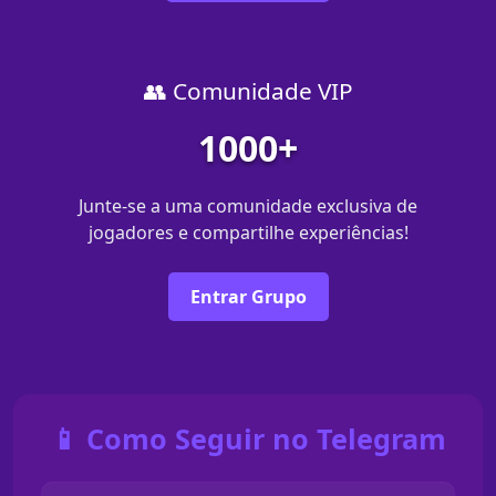
👥 Comunidade VIP
1000+
Junte-se a uma comunidade exclusiva de
jogadores e compartilhe experiências!
Entrar Grupo
📱 Como Seguir no Telegram