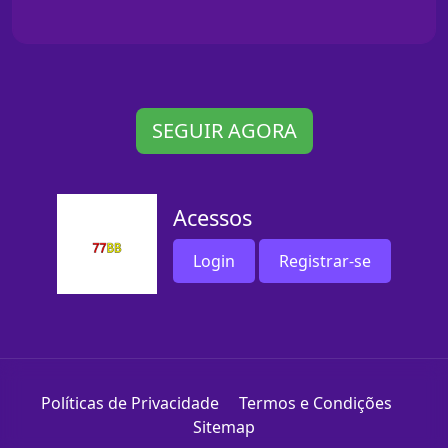
SEGUIR AGORA
Acessos
Login
Registrar-se
Políticas de Privacidade
Termos e Condições
Sitemap