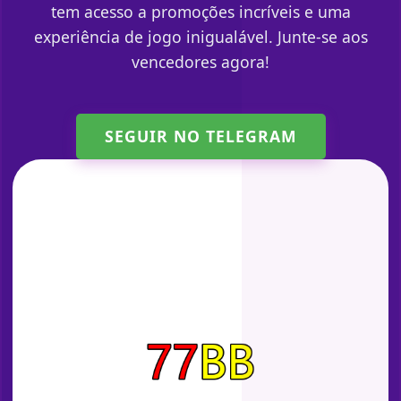
tem acesso a promoções incríveis e uma
experiência de jogo inigualável. Junte-se aos
vencedores agora!
SEGUIR NO TELEGRAM