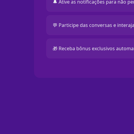
🔔 Ative as notificações para não p
💬 Participe das conversas e interaj
🎁 Receba bônus exclusivos autom