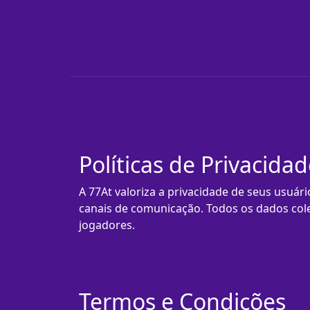
Políticas de Privacida
A 77At valoriza a privacidade de seus usuá
canais de comunicação. Todos os dados cole
jogadores.
Termos e Condições