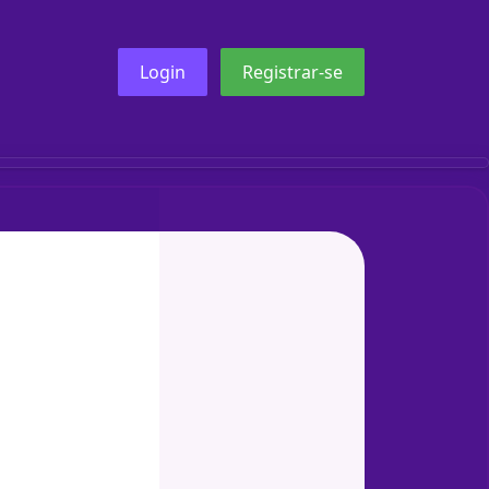
Login
Registrar-se