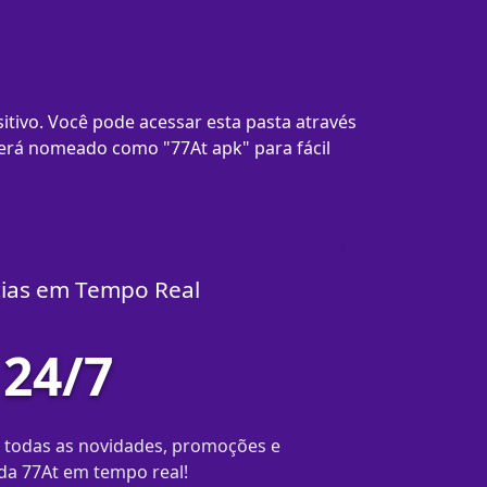
tivo. Você pode acessar esta pasta através
será nomeado como "77At apk" para fácil
cias em Tempo Real
24/7
e todas as novidades, promoções e
da 77At em tempo real!