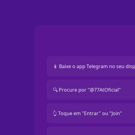
📱 Baixe o app Telegram no seu disp
🔍 Procure por "@77AtOficial"
👆 Toque em "Entrar" ou "Join"