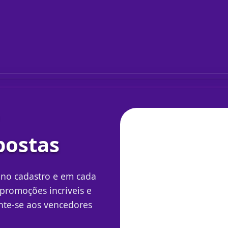
postas
 no cadastro e em cada
 promoções incríveis e
unte-se aos vencedores