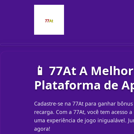
📱 77At A Melhor
Plataforma de A
Cadastre-se na 77At para ganhar bônus
recarga. Com a 77At, você tem acesso a
uma experiência de jogo inigualável. J
agora!