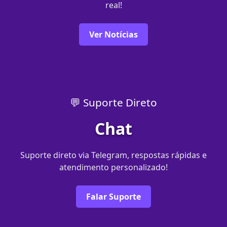
real!
Ver Notícias
💬 Suporte Direto
Chat
Suporte direto via Telegram, respostas rápidas e
atendimento personalizado!
Falar Suporte