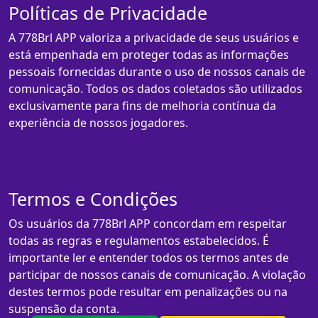
Políticas de Privacidade
A 778Brl APP valoriza a privacidade de seus usuários e
está empenhada em proteger todas as informações
pessoais fornecidas durante o uso de nossos canais de
comunicação. Todos os dados coletados são utilizados
exclusivamente para fins de melhoria contínua da
experiência de nossos jogadores.
Termos e Condições
Os usuários da 778Brl APP concordam em respeitar
todas as regras e regulamentos estabelecidos. É
importante ler e entender todos os termos antes de
participar de nossos canais de comunicação. A violação
destes termos pode resultar em penalizações ou na
suspensão da conta.