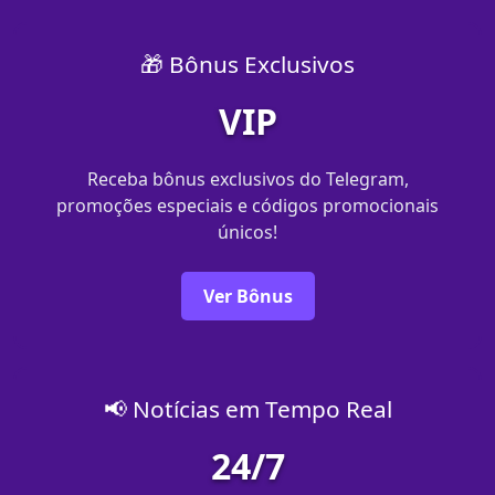
🎁 Bônus Exclusivos
VIP
Receba bônus exclusivos do Telegram,
promoções especiais e códigos promocionais
únicos!
Ver Bônus
📢 Notícias em Tempo Real
24/7