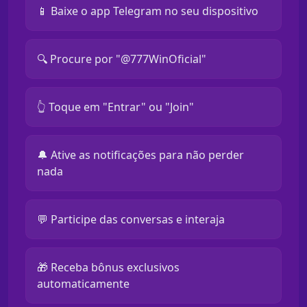
📱 Baixe o app Telegram no seu dispositivo
🔍 Procure por "@777WinOficial"
👆 Toque em "Entrar" ou "Join"
🔔 Ative as notificações para não perder
nada
💬 Participe das conversas e interaja
🎁 Receba bônus exclusivos
automaticamente