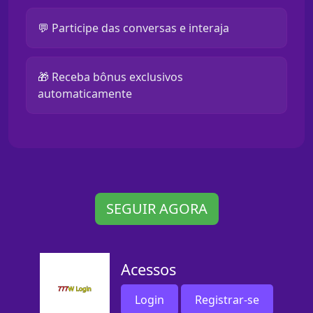
💬 Participe das conversas e interaja
🎁 Receba bônus exclusivos
automaticamente
SEGUIR AGORA
Acessos
Login
Registrar-se