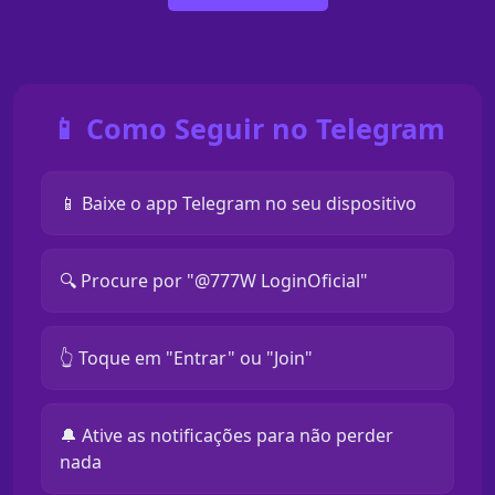
📱 Como Seguir no Telegram
📱 Baixe o app Telegram no seu dispositivo
🔍 Procure por "@777W LoginOficial"
👆 Toque em "Entrar" ou "Join"
🔔 Ative as notificações para não perder
nada