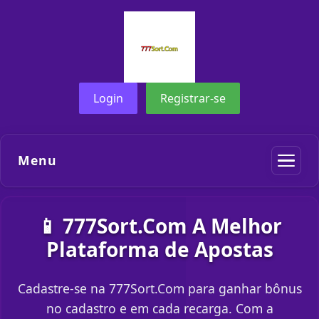
Login
Registrar-se
Menu
📱 777Sort.Com A Melhor
Plataforma de Apostas
Cadastre-se na 777Sort.Com para ganhar bônus
no cadastro e em cada recarga. Com a