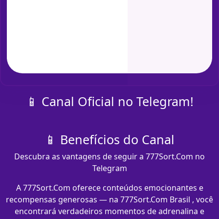
📱 Canal Oficial no Telegram!
📱 Benefícios do Canal
Descubra as vantagens de seguir a 777Sort.Com no
Telegram
A 777Sort.Com oferece conteúdos emocionantes e
recompensas generosas — na 777Sort.Com Brasil , você
encontrará verdadeiros momentos de adrenalina e