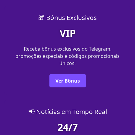
🎁 Bônus Exclusivos
VIP
Receba bônus exclusivos do Telegram,
promoções especiais e códigos promocionais
únicos!
Ver Bônus
📢 Notícias em Tempo Real
24/7