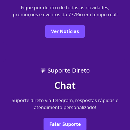
Fique por dentro de todas as novidades,
promoções e eventos da 777Rio em tempo real!
Ver Notícias
💬 Suporte Direto
Chat
Suporte direto via Telegram, respostas rápidas e
atendimento personalizado!
Falar Suporte