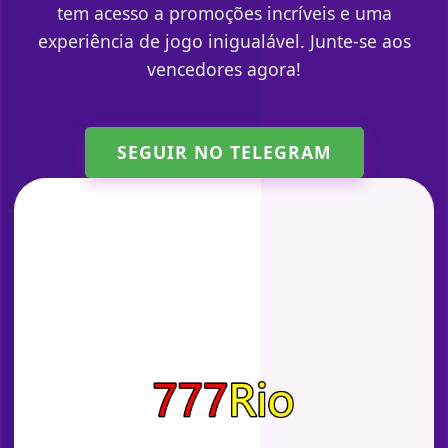
tem acesso a promoções incríveis e uma
experiência de jogo inigualável. Junte-se aos
vencedores agora!
SEGUIR NO TELEGRAM