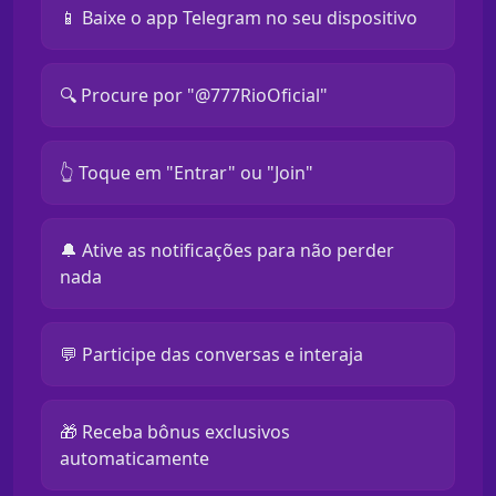
📱 Baixe o app Telegram no seu dispositivo
🔍 Procure por "@777RioOficial"
👆 Toque em "Entrar" ou "Join"
🔔 Ative as notificações para não perder
nada
💬 Participe das conversas e interaja
🎁 Receba bônus exclusivos
automaticamente