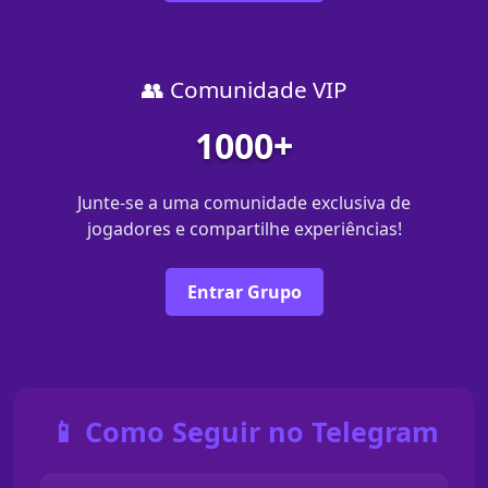
👥 Comunidade VIP
1000+
Junte-se a uma comunidade exclusiva de
jogadores e compartilhe experiências!
Entrar Grupo
📱 Como Seguir no Telegram