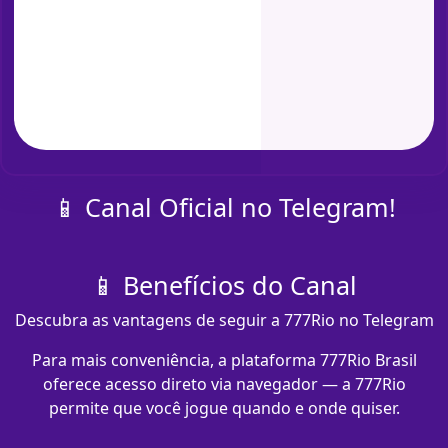
📱 Canal Oficial no Telegram!
📱 Benefícios do Canal
Descubra as vantagens de seguir a 777Rio no Telegram
Para mais conveniência, a plataforma 777Rio Brasil
oferece acesso direto via navegador — a 777Rio
permite que você jogue quando e onde quiser.