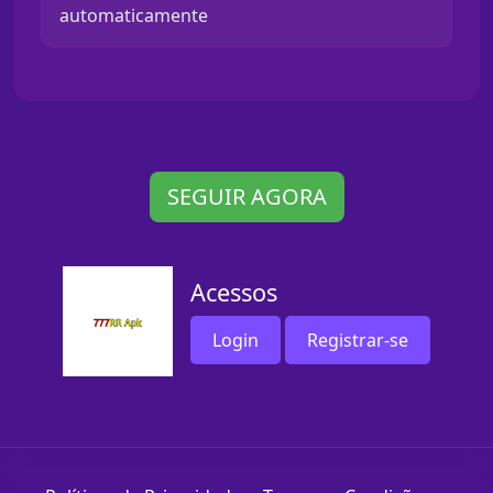
automaticamente
SEGUIR AGORA
Acessos
Login
Registrar-se