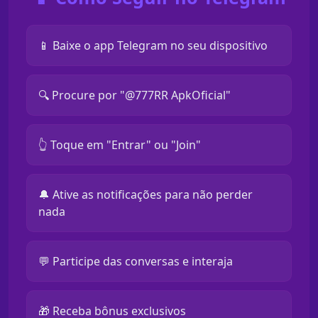
📱 Baixe o app Telegram no seu dispositivo
🔍 Procure por "@777RR ApkOficial"
👆 Toque em "Entrar" ou "Join"
🔔 Ative as notificações para não perder
nada
💬 Participe das conversas e interaja
🎁 Receba bônus exclusivos