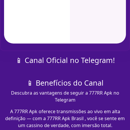
📱 Canal Oficial no Telegram!
📱 Benefícios do Canal
Descubra as vantagens de seguir a 777RR Apk no
Telegram
A 777RR Apk oferece transmissões ao vivo em alta
definição — com a 777RR Apk Brasil , você se sente em
um cassino de verdade, com imersão total.