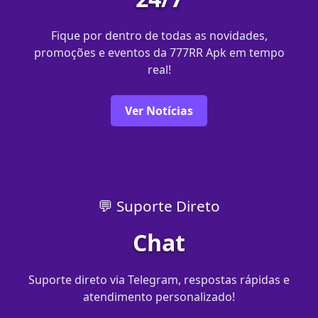
Fique por dentro de todas as novidades,
promoções e eventos da 777RR Apk em tempo
real!
Ver Notícias
💬 Suporte Direto
Chat
Suporte direto via Telegram, respostas rápidas e
atendimento personalizado!