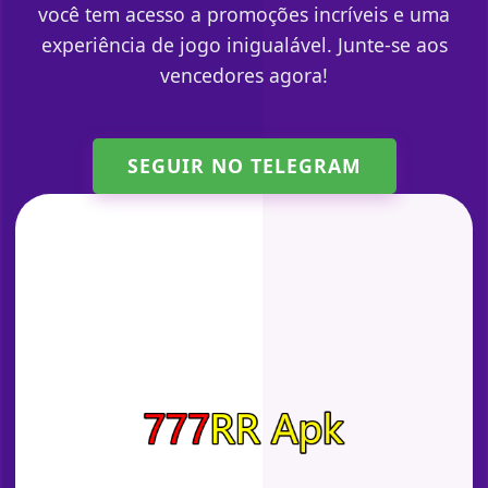
você tem acesso a promoções incríveis e uma
experiência de jogo inigualável. Junte-se aos
vencedores agora!
SEGUIR NO TELEGRAM