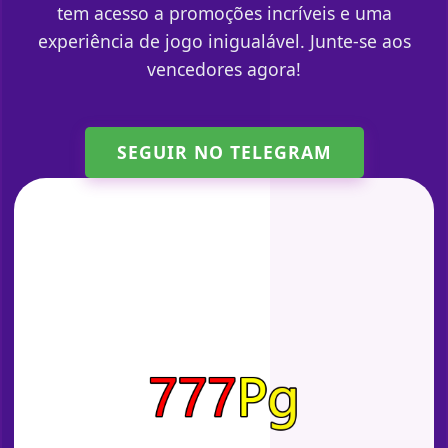
tem acesso a promoções incríveis e uma
experiência de jogo inigualável. Junte-se aos
vencedores agora!
SEGUIR NO TELEGRAM