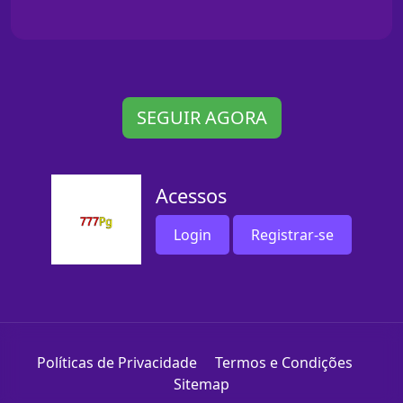
SEGUIR AGORA
Acessos
Login
Registrar-se
Políticas de Privacidade
Termos e Condições
Sitemap