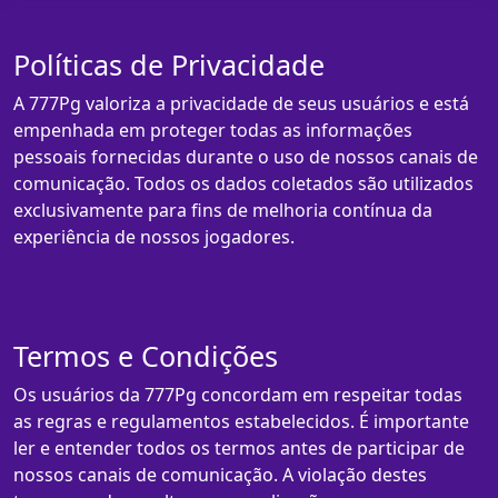
Políticas de Privacidade
A 777Pg valoriza a privacidade de seus usuários e está
empenhada em proteger todas as informações
pessoais fornecidas durante o uso de nossos canais de
comunicação. Todos os dados coletados são utilizados
exclusivamente para fins de melhoria contínua da
experiência de nossos jogadores.
Termos e Condições
Os usuários da 777Pg concordam em respeitar todas
as regras e regulamentos estabelecidos. É importante
ler e entender todos os termos antes de participar de
nossos canais de comunicação. A violação destes