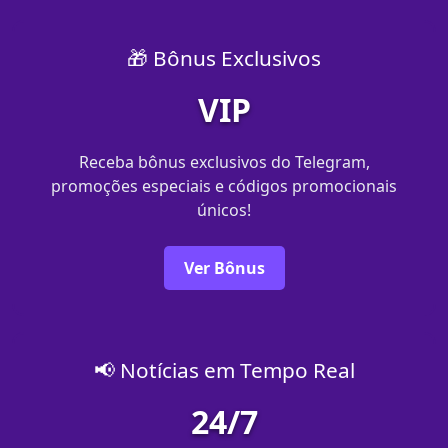
🎁 Bônus Exclusivos
VIP
Receba bônus exclusivos do Telegram,
promoções especiais e códigos promocionais
únicos!
Ver Bônus
📢 Notícias em Tempo Real
24/7