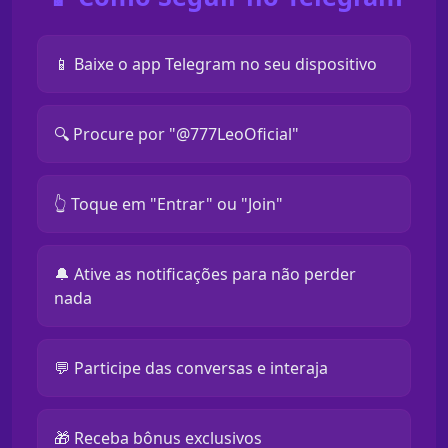
📱 Baixe o app Telegram no seu dispositivo
🔍 Procure por "@777LeoOficial"
👆 Toque em "Entrar" ou "Join"
🔔 Ative as notificações para não perder
nada
💬 Participe das conversas e interaja
🎁 Receba bônus exclusivos