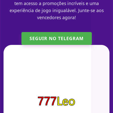
tem acesso a promoções incríveis e uma
experiência de jogo inigualável. Junte-se aos
vencedores agora!
SEGUIR NO TELEGRAM