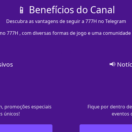
📱 Benefícios do Canal
Descubra as vantagens de seguir a 777H no Telegram
no 777H , com diversas formas de jogo e uma comunidade i
sivos
📢 Notí
m, promoções especiais
Fique por dentro d
s únicos!
eventos 