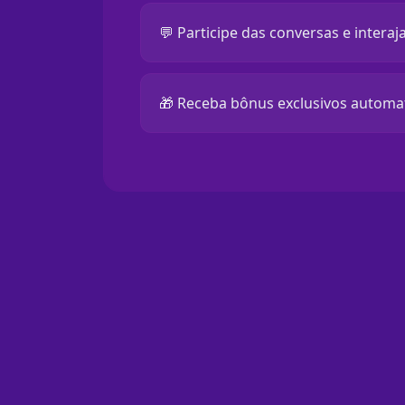
💬 Participe das conversas e interaj
🎁 Receba bônus exclusivos autom