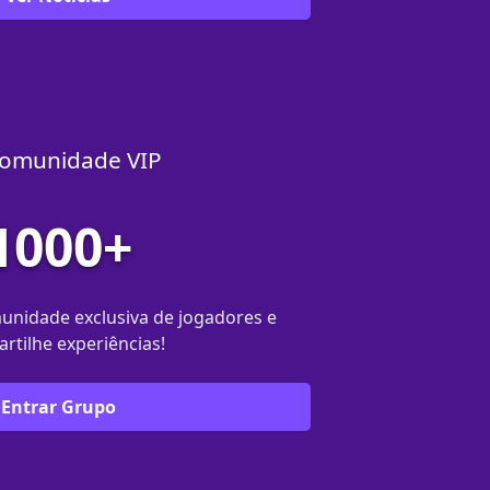
Comunidade VIP
1000+
unidade exclusiva de jogadores e
rtilhe experiências!
Entrar Grupo