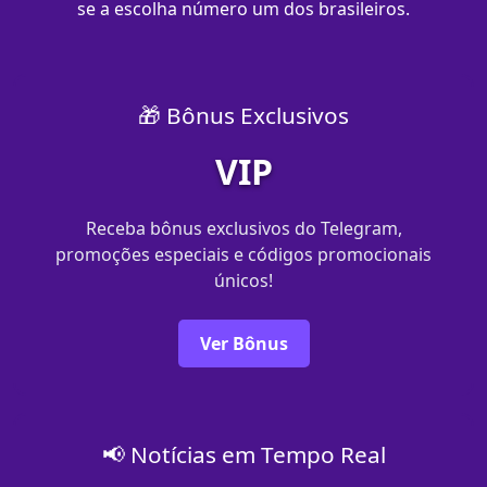
se a escolha número um dos brasileiros.
🎁 Bônus Exclusivos
VIP
Receba bônus exclusivos do Telegram,
promoções especiais e códigos promocionais
únicos!
Ver Bônus
📢 Notícias em Tempo Real