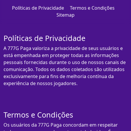
Políticas de Privacidade
Termos e Condições
Sitemap
Políticas de Privacidade
A 777G Paga valoriza a privacidade de seus usuários e
está empenhada em proteger todas as informações
pessoais fornecidas durante o uso de nossos canais de
comunicação. Todos os dados coletados são utilizados
exclusivamente para fins de melhoria contínua da
experiência de nossos jogadores.
Termos e Condições
Os usuários da 777G Paga concordam em respeitar