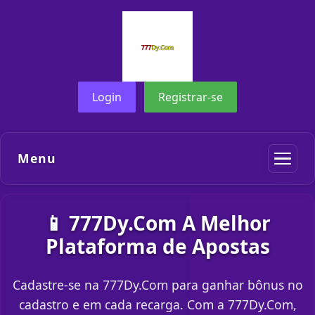
Login
Registrar-se
Menu
📱 777Dy.Com A Melhor
Plataforma de Apostas
Cadastre-se na 777Dy.Com para ganhar bônus no
cadastro e em cada recarga. Com a 777Dy.Com,