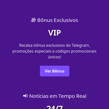
🎁 Bônus Exclusivos
VIP
Receba bônus exclusivos do Telegram,
promoções especiais e códigos promocionais
únicos!
Ver Bônus
📢 Notícias em Tempo Real
24/7