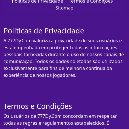
Políticas de Privacidade
Termos e Condições
Sitemap
Políticas de Privacidade
A 777Dy.Com valoriza a privacidade de seus usuários e
está empenhada em proteger todas as informações
pessoais fornecidas durante o uso de nossos canais de
comunicação. Todos os dados coletados são utilizados
exclusivamente para fins de melhoria contínua da
experiência de nossos jogadores.
Termos e Condições
Os usuários da 777Dy.Com concordam em respeitar
todas as regras e regulamentos estabelecidos. É