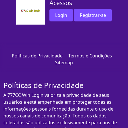
Acessos
Login
Registrar-se
Políticas de Privacidade
Termos e Condições
Sitemap
Políticas de Privacidade
A 777CC Win Login valoriza a privacidade de seus
usuários e está empenhada em proteger todas as
informações pessoais fornecidas durante o uso de
nossos canais de comunicação. Todos os dados
coletados são utilizados exclusivamente para fins de