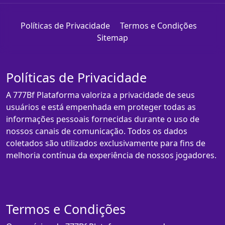
Políticas de Privacidade
Termos e Condições
Sitemap
Políticas de Privacidade
A 777Bf Plataforma valoriza a privacidade de seus
usuários e está empenhada em proteger todas as
informações pessoais fornecidas durante o uso de
nossos canais de comunicação. Todos os dados
coletados são utilizados exclusivamente para fins de
melhoria contínua da experiência de nossos jogadores.
Termos e Condições