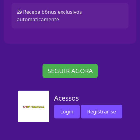
🎁 Receba bônus exclusivos
automaticamente
SEGUIR AGORA
Acessos
Login
Registrar-se