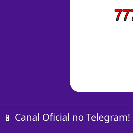
📱 Canal Oficial no Telegram!