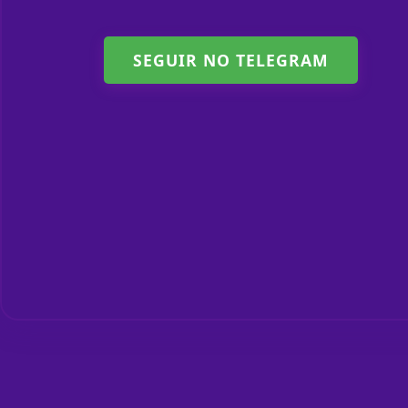
SEGUIR NO TELEGRAM