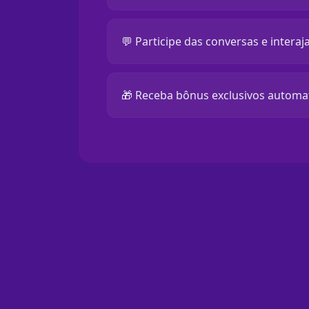
💬 Participe das conversas e interaj
🎁 Receba bônus exclusivos autom