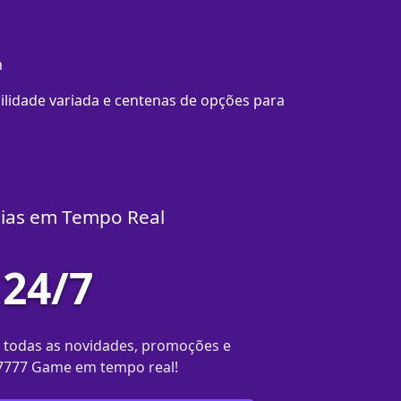
m
ilidade variada e centenas de opções para
cias em Tempo Real
24/7
e todas as novidades, promoções e
7777 Game em tempo real!