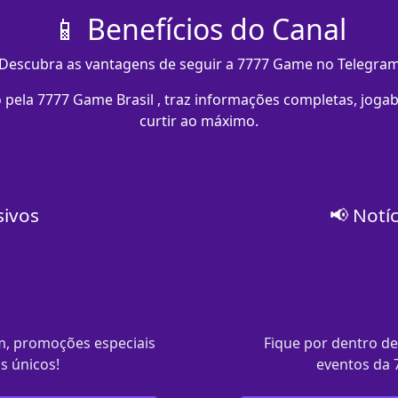
📱 Benefícios do Canal
Descubra as vantagens de seguir a 7777 Game no Telegra
pela 7777 Game Brasil , traz informações completas, jogab
curtir ao máximo.
sivos
📢 Notí
m, promoções especiais
Fique por dentro d
s únicos!
eventos da 