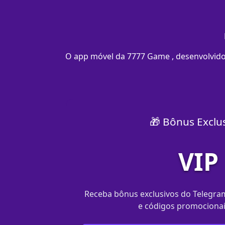
O app móvel da 7777 Game , desenvolvido 
🎁 Bônus Exclu
VIP
Receba bônus exclusivos do Telegra
e códigos promocionai