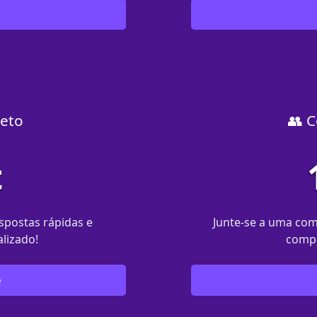
reto
👥 
t
espostas rápidas e
Junte-se a uma com
lizado!
compa
e