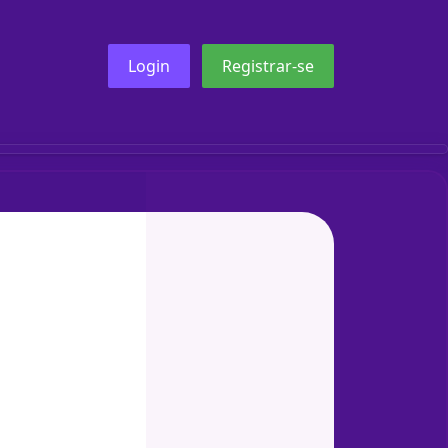
Login
Registrar-se