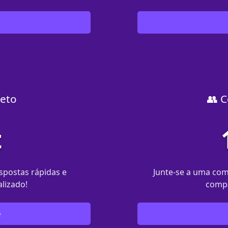
reto
👥 
t
espostas rápidas e
Junte-se a uma com
lizado!
compa
e