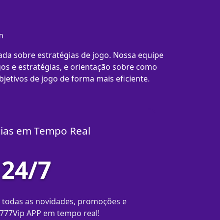
m
ada sobre estratégias de jogo. Nossa equipe
s e estratégias, e orientação sobre como
bjetivos de jogo de forma mais eficiente.
cias em Tempo Real
24/7
e todas as novidades, promoções e
7777Vip APP em tempo real!