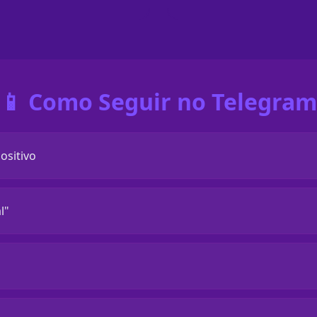
📱 Como Seguir no Telegram
ositivo
l"