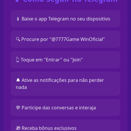
📱 Baixe o app Telegram no seu dispositivo
🔍 Procure por "@7777Game WinOficial"
👆 Toque em "Entrar" ou "Join"
🔔 Ative as notificações para não perder
nada
💬 Participe das conversas e interaja
🎁 Receba bônus exclusivos