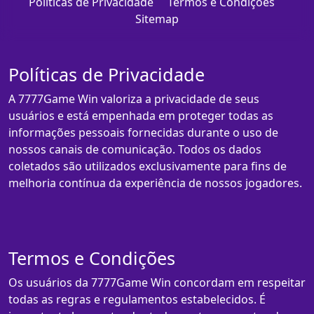
Políticas de Privacidade
Termos e Condições
Sitemap
Políticas de Privacidade
A 7777Game Win valoriza a privacidade de seus
usuários e está empenhada em proteger todas as
informações pessoais fornecidas durante o uso de
nossos canais de comunicação. Todos os dados
coletados são utilizados exclusivamente para fins de
melhoria contínua da experiência de nossos jogadores.
Termos e Condições
Os usuários da 7777Game Win concordam em respeitar
todas as regras e regulamentos estabelecidos. É