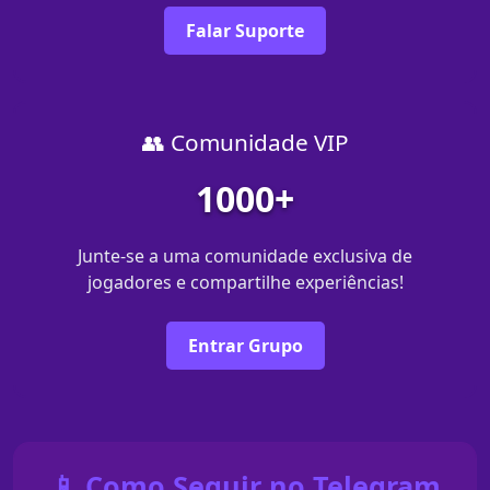
Falar Suporte
👥 Comunidade VIP
1000+
Junte-se a uma comunidade exclusiva de
jogadores e compartilhe experiências!
Entrar Grupo
📱 Como Seguir no Telegram