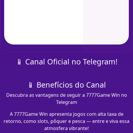
📱 Canal Oficial no Telegram!
📱 Benefícios do Canal
Descubra as vantagens de seguir a 7777Game Win no
Telegram
A 7777Game Win apresenta jogos com alta taxa de
retorno, como slots, pôquer e pesca — entre e viva essa
atmosfera vibrante!