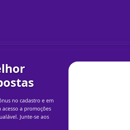
elhor
postas
ônus no cadastro e em
m acesso a promoções
ualável. Junte-se aos