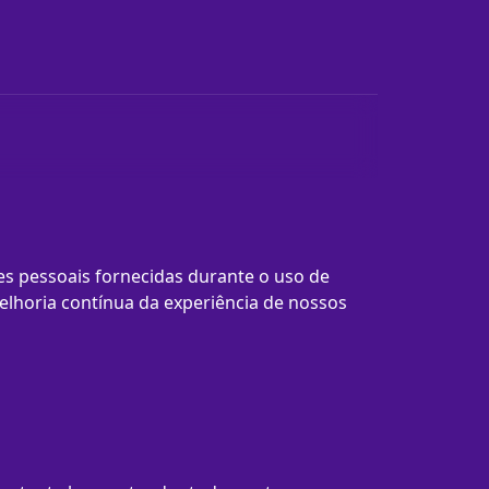
es pessoais fornecidas durante o uso de
elhoria contínua da experiência de nossos