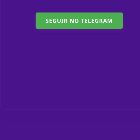
SEGUIR NO TELEGRAM