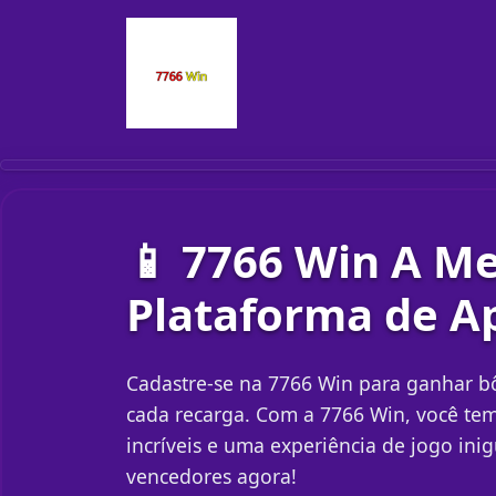
📱 7766 Win A M
Plataforma de A
Cadastre-se na 7766 Win para ganhar b
cada recarga. Com a 7766 Win, você te
incríveis e uma experiência de jogo inig
vencedores agora!