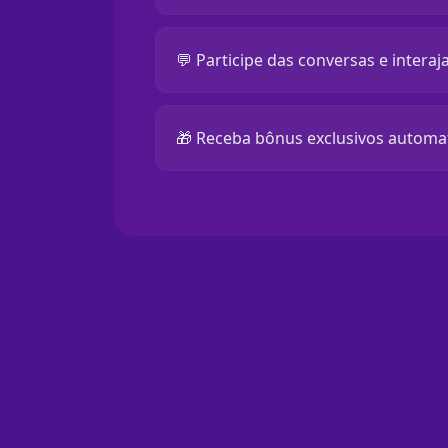
💬 Participe das conversas e interaj
🎁 Receba bônus exclusivos autom