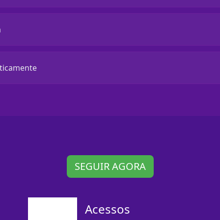
a
aticamente
SEGUIR AGORA
Acessos