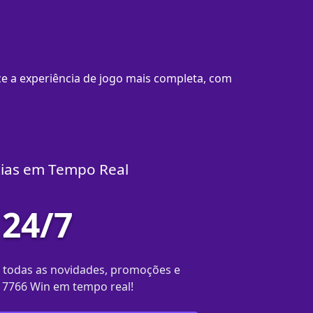
ce a experiência de jogo mais completa, com
cias em Tempo Real
24/7
e todas as novidades, promoções e
 7766 Win em tempo real!