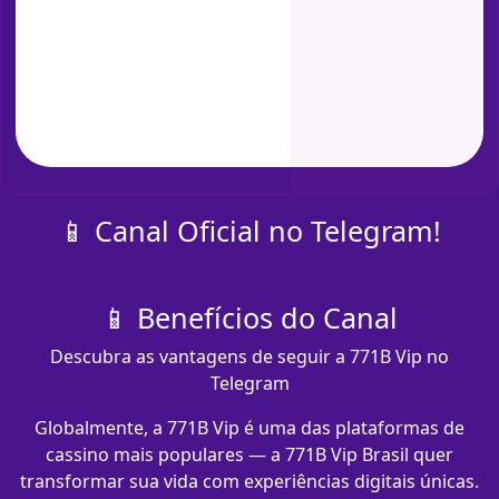
📱 Canal Oficial no Telegram!
📱 Benefícios do Canal
Descubra as vantagens de seguir a 771B Vip no
Telegram
Globalmente, a 771B Vip é uma das plataformas de
cassino mais populares — a 771B Vip Brasil quer
transformar sua vida com experiências digitais únicas.