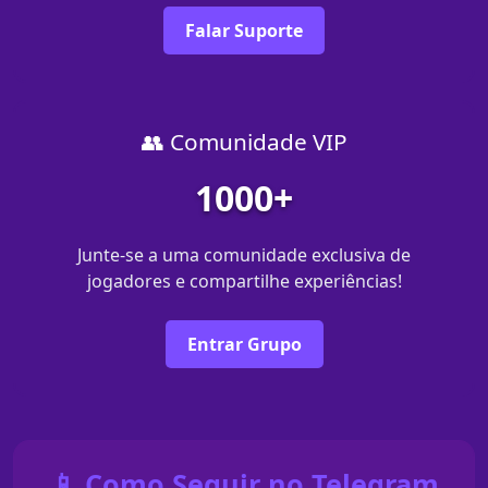
Falar Suporte
👥 Comunidade VIP
1000+
Junte-se a uma comunidade exclusiva de
jogadores e compartilhe experiências!
Entrar Grupo
📱 Como Seguir no Telegram