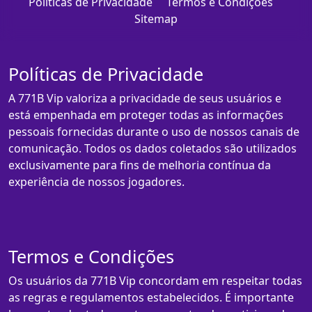
Políticas de Privacidade
Termos e Condições
Sitemap
Políticas de Privacidade
A 771B Vip valoriza a privacidade de seus usuários e
está empenhada em proteger todas as informações
pessoais fornecidas durante o uso de nossos canais de
comunicação. Todos os dados coletados são utilizados
exclusivamente para fins de melhoria contínua da
experiência de nossos jogadores.
Termos e Condições
Os usuários da 771B Vip concordam em respeitar todas
as regras e regulamentos estabelecidos. É importante