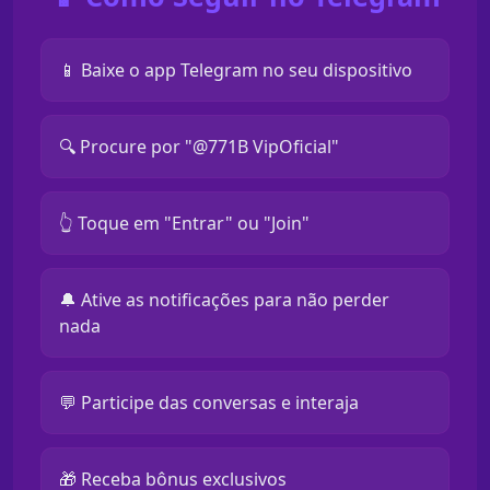
📱 Baixe o app Telegram no seu dispositivo
🔍 Procure por "@771B VipOficial"
👆 Toque em "Entrar" ou "Join"
🔔 Ative as notificações para não perder
nada
💬 Participe das conversas e interaja
🎁 Receba bônus exclusivos