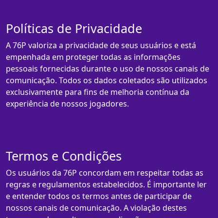
Políticas de Privacidade
A 76P valoriza a privacidade de seus usuários e está
empenhada em proteger todas as informações
pessoais fornecidas durante o uso de nossos canais de
comunicação. Todos os dados coletados são utilizados
exclusivamente para fins de melhoria contínua da
experiência de nossos jogadores.
Termos e Condições
Os usuários da 76P concordam em respeitar todas as
regras e regulamentos estabelecidos. É importante ler
e entender todos os termos antes de participar de
nossos canais de comunicação. A violação destes