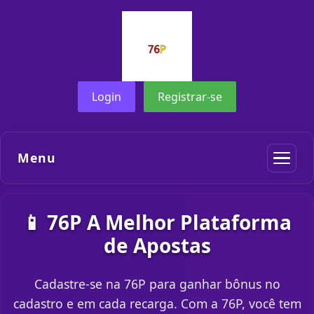
Login
Registrar-se
Menu
📱 76P A Melhor Plataforma
de Apostas
Cadastre-se na 76P para ganhar bônus no
cadastro e em cada recarga. Com a 76P, você tem