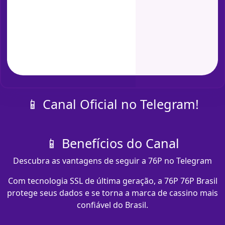
📱 Canal Oficial no Telegram!
📱 Benefícios do Canal
Descubra as vantagens de seguir a 76P no Telegram
Com tecnologia SSL de última geração, a 76P 76P Brasil
protege seus dados e se torna a marca de cassino mais
confiável do Brasil.