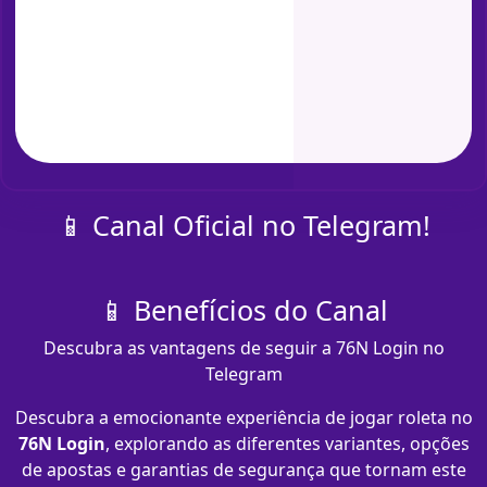
📱 Canal Oficial no Telegram!
📱 Benefícios do Canal
Descubra as vantagens de seguir a 76N Login no
Telegram
Descubra a emocionante experiência de jogar roleta no
76N Login
, explorando as diferentes variantes, opções
de apostas e garantias de segurança que tornam este