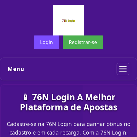
Login
Registrar-se
Menu
📱 76N Login A Melhor
Plataforma de Apostas
Cadastre-se na 76N Login para ganhar bônus no
cadastro e em cada recarga. Com a 76N Login,