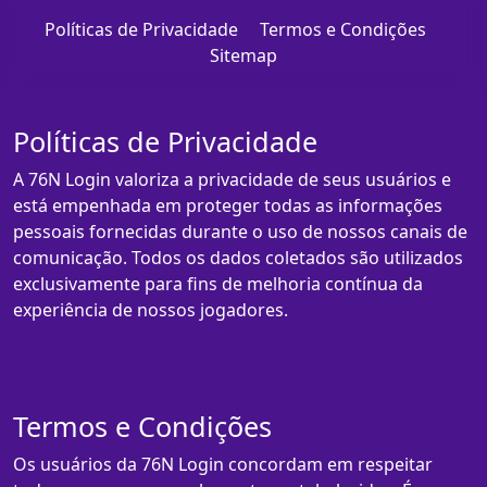
Políticas de Privacidade
Termos e Condições
Sitemap
Políticas de Privacidade
A 76N Login valoriza a privacidade de seus usuários e
está empenhada em proteger todas as informações
pessoais fornecidas durante o uso de nossos canais de
comunicação. Todos os dados coletados são utilizados
exclusivamente para fins de melhoria contínua da
experiência de nossos jogadores.
Termos e Condições
Os usuários da 76N Login concordam em respeitar