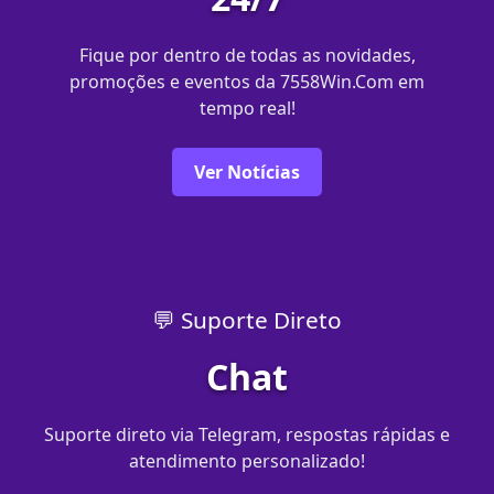
Fique por dentro de todas as novidades,
promoções e eventos da 7558Win.Com em
tempo real!
Ver Notícias
💬 Suporte Direto
Chat
Suporte direto via Telegram, respostas rápidas e
atendimento personalizado!