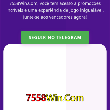
7558Win.Com, você tem acesso a promoções
incríveis e uma experiência de jogo inigualável.
Junte-se aos vencedores agora!
SEGUIR NO TELEGRAM