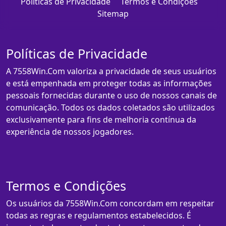
Políticas de Privacidade
Termos e Condições
Sitemap
Políticas de Privacidade
A 7558Win.Com valoriza a privacidade de seus usuários
e está empenhada em proteger todas as informações
pessoais fornecidas durante o uso de nossos canais de
comunicação. Todos os dados coletados são utilizados
exclusivamente para fins de melhoria contínua da
experiência de nossos jogadores.
Termos e Condições
Os usuários da 7558Win.Com concordam em respeitar
todas as regras e regulamentos estabelecidos. É