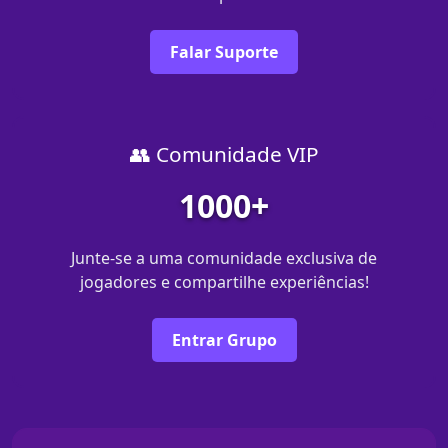
Falar Suporte
👥 Comunidade VIP
1000+
Junte-se a uma comunidade exclusiva de
jogadores e compartilhe experiências!
Entrar Grupo