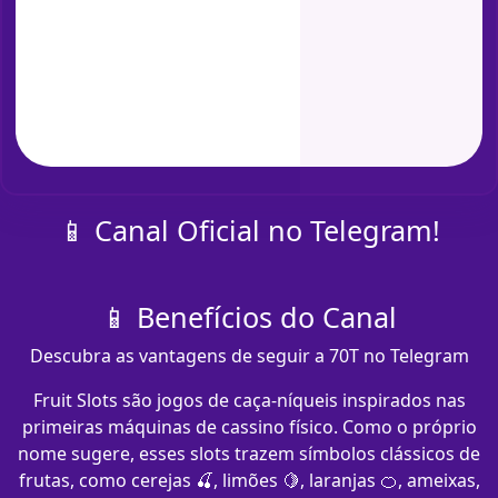
📱 Canal Oficial no Telegram!
📱 Benefícios do Canal
Descubra as vantagens de seguir a 70T no Telegram
Fruit Slots são jogos de caça-níqueis inspirados nas
primeiras máquinas de cassino físico. Como o próprio
nome sugere, esses slots trazem símbolos clássicos de
frutas, como cerejas 🍒, limões 🍋, laranjas 🍊, ameixas,