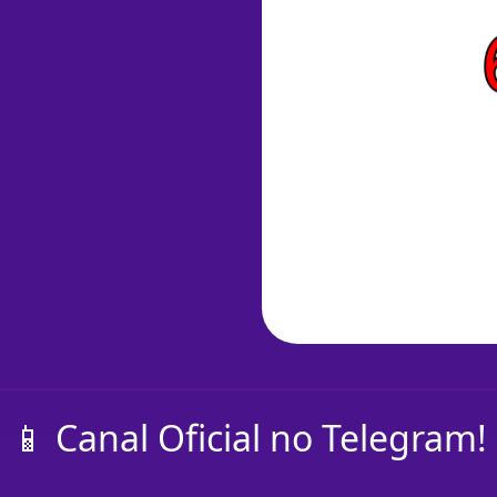
📱 Canal Oficial no Telegram!