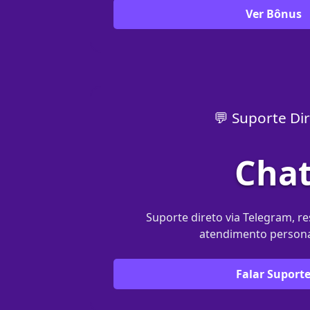
Ver Bônus
💬 Suporte Di
Cha
Suporte direto via Telegram, r
atendimento persona
Falar Suport