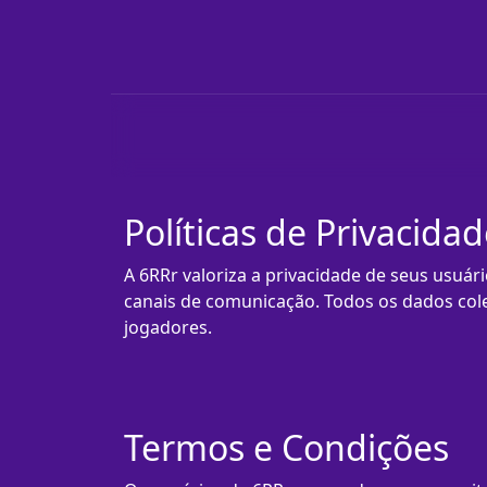
Políticas de Privacida
A 6RRr valoriza a privacidade de seus usuá
canais de comunicação. Todos os dados cole
jogadores.
Termos e Condições