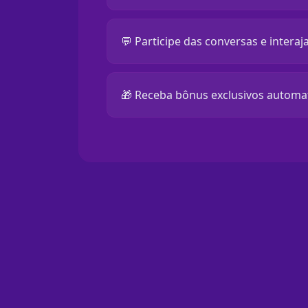
💬 Participe das conversas e interaj
🎁 Receba bônus exclusivos autom