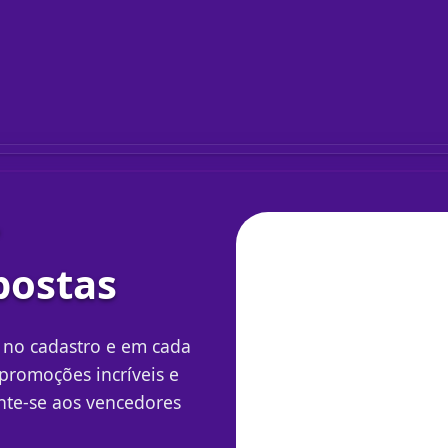
postas
 no cadastro e em cada
promoções incríveis e
unte-se aos vencedores