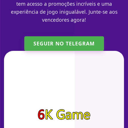
tem acesso a promoções incríveis e uma
experiência de jogo inigualável. Junte-se aos
vencedores agora!
SEGUIR NO TELEGRAM