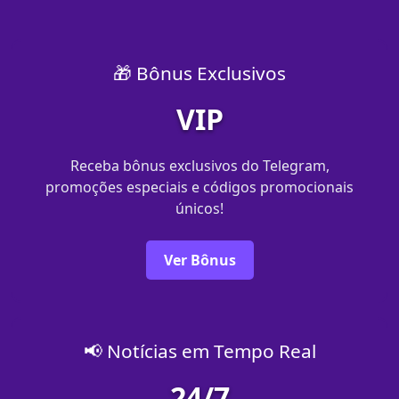
🎁 Bônus Exclusivos
VIP
Receba bônus exclusivos do Telegram,
promoções especiais e códigos promocionais
únicos!
Ver Bônus
📢 Notícias em Tempo Real
24/7