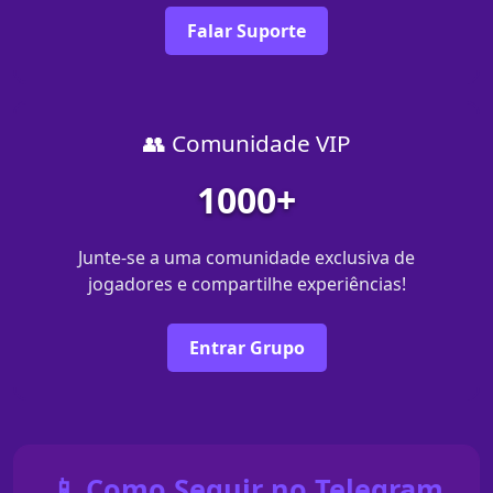
Falar Suporte
👥 Comunidade VIP
1000+
Junte-se a uma comunidade exclusiva de
jogadores e compartilhe experiências!
Entrar Grupo
📱 Como Seguir no Telegram