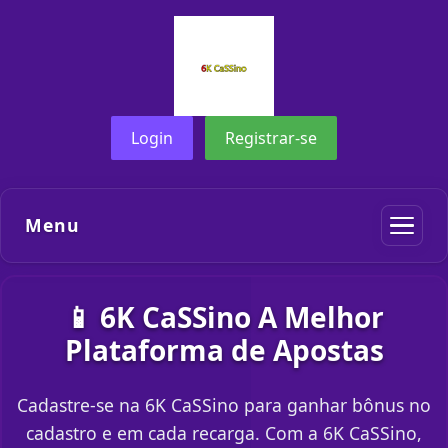
Login
Registrar-se
Menu
📱 6K CaSSino A Melhor
Plataforma de Apostas
Cadastre-se na 6K CaSSino para ganhar bônus no
cadastro e em cada recarga. Com a 6K CaSSino,