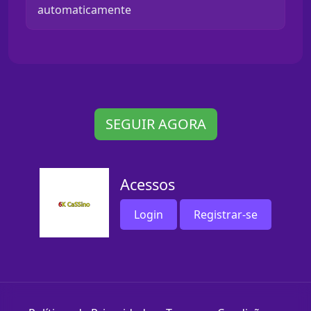
automaticamente
SEGUIR AGORA
Acessos
Login
Registrar-se