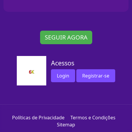
SEGUIR AGORA
Acessos
Login
Registrar-se
Políticas de Privacidade
Termos e Condições
Sitemap