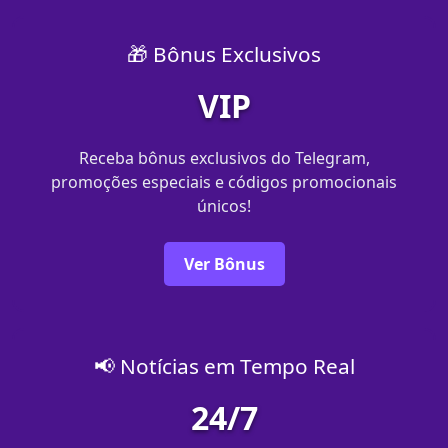
🎁 Bônus Exclusivos
VIP
Receba bônus exclusivos do Telegram,
promoções especiais e códigos promocionais
únicos!
Ver Bônus
📢 Notícias em Tempo Real
24/7