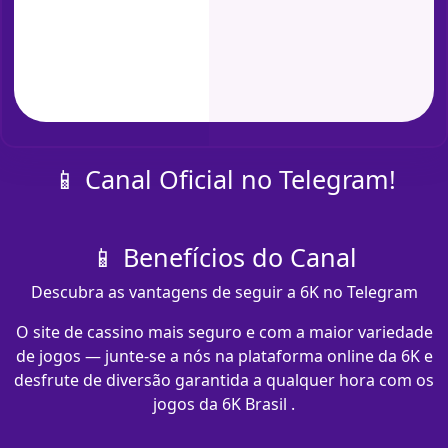
📱 Canal Oficial no Telegram!
📱 Benefícios do Canal
Descubra as vantagens de seguir a 6K no Telegram
O site de cassino mais seguro e com a maior variedade
de jogos — junte-se a nós na plataforma online da 6K e
desfrute de diversão garantida a qualquer hora com os
jogos da 6K Brasil .