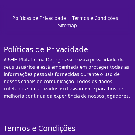
Políticas de Privacidade
Termos e Condições
Sitemap
Políticas de Privacidade
A 6HH Plataforma De Jogos valoriza a privacidade de
seus usuários e está empenhada em proteger todas as
informações pessoais fornecidas durante o uso de
nossos canais de comunicação. Todos os dados
coletados são utilizados exclusivamente para fins de
melhoria contínua da experiência de nossos jogadores.
Termos e Condições