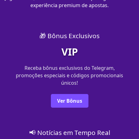
experiência premium de apostas.
🎁 Bônus Exclusivos
VIP
Receba bônus exclusivos do Telegram,
promoções especiais e códigos promocionais
únicos!
Ver Bônus
📢 Notícias em Tempo Real